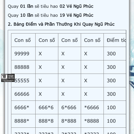
Quay
01 lần
sẽ tiêu hao
02 Vé Ngũ Phúc
Quay
10 lần
sẽ tiêu hao
19 Vé Ngũ Phúc
2. Bảng Điểm và Phần Thưởng Khi Quay Ngũ Phúc
Con số
Con số
Con số
Con số
Điểm tích l
99999
X
X
X
300
88888
X
X
X
300
55555
X
X
X
300
66666
X
X
X
300
6666*
666*6
6*666
*6666
100
8888*
888*8
8*888
*8888
100