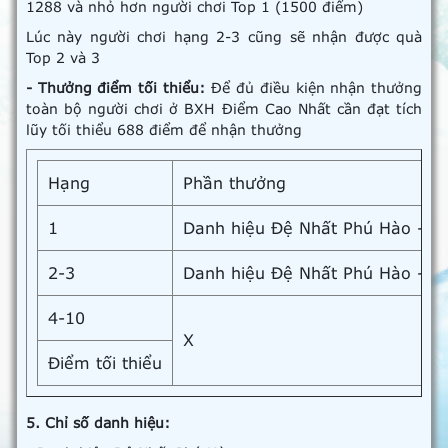
1288 và nhỏ hơn người chơi Top 1 (1500 điểm)
Lúc này người chơi hạng 2-3 cũng sẽ nhận được quà
Top 2 và 3
- Thưởng điểm tối thiểu:
Để đủ điều kiện nhận thưởng
toàn bộ người chơi ở BXH Điểm Cao Nhất cần đạt tích
lũy tối thiểu 688 điểm để nhận thưởng
Hạng
Phần thưởng
1
Danh hiệu Đệ Nhất Phú Hào - 3
2-3
Danh hiệu Đệ Nhất Phú Hào - 1
4-10
X
Điểm tối thiểu
5. Chỉ số danh hiệu: