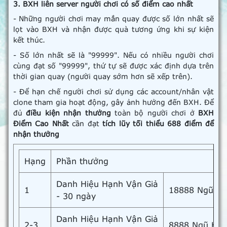
3. BXH liên server người chơi có số điểm cao nhất
- Những người chơi may mắn quay được số lớn nhất sẽ
lọt vào BXH và nhận được quà tương ứng khi sự kiện
kết thúc.
- Số lớn nhất sẽ là "99999". Nếu có nhiều người chơi
cùng đạt số "99999", thứ tự sẽ được xác định dựa trên
thời gian quay (người quay sớm hơn sẽ xếp trên).
- Để hạn chế người chơi sử dụng các account/nhân vật
clone tham gia hoạt động, gây ảnh hưởng đến BXH. Để
đủ
điều kiện nhận thưởng
toàn bộ người chơi ở
BXH
Điểm Cao Nhất
cần đạt
tích lũy tối thiểu 688 điểm để
nhận thưởng
Hạng
Phần thưởng
Danh Hiệu Hạnh Vận Giả
1
18888 Ngũ Hà
- 30 ngày
Danh Hiệu Hạnh Vận Giả
2-3
8888 Ngũ Hàn