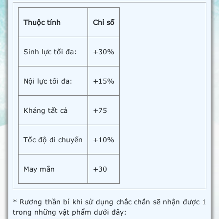
Thuộc tính
Chỉ số
Sinh lực tối đa:
+30%
Nội lực tối đa:
+15%
Kháng tất cả
+75
Tốc độ di chuyển
+10%
May mắn
+30
* Rương thần bí khi sử dụng chắc chắn sẽ nhận được 1
trong những vật phẩm dưới đây: