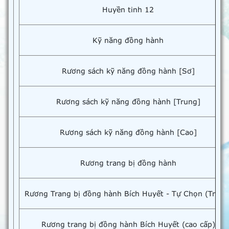
Huyền tinh 12
Kỹ năng đồng hành
Rương sách kỹ năng đồng hành [Sơ]
Rương sách kỹ năng đồng hành [Trung]
Rương sách kỹ năng đồng hành [Cao]
Rương trang bị đồng hành
Rương Trang bị đồng hành Bích Huyết - Tự Chọn (Trung
Rương trang bị đồng hành Bích Huyết (cao cấp)