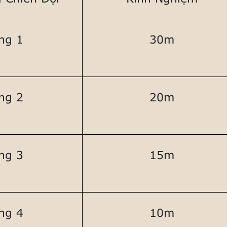
ng 1
30m
ng 2
20m
ng 3
15m
ng 4
10m