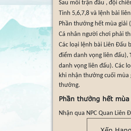
Sau mỗi trận đấu , đội chi
Tinh 5,6,7,8 và lệnh bài liê
Phần thưởng hết mùa giải (
Cá nhân người chơi phải th
Các loại lệnh bài Liên Đấu
điểm danh vọng liên đấu),
danh vọng liên đấu). Các l
khi nhận thưởng cuối mùa g
thưởng.
Phần thưởng hết mùa
Nhận qua NPC Quan Liên Đấ
Xếp Hạng