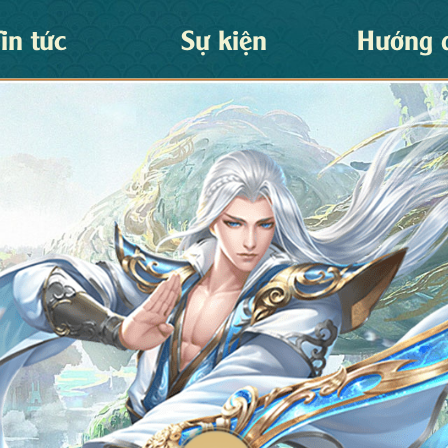
Tin tức
Sự kiện
Hướng 