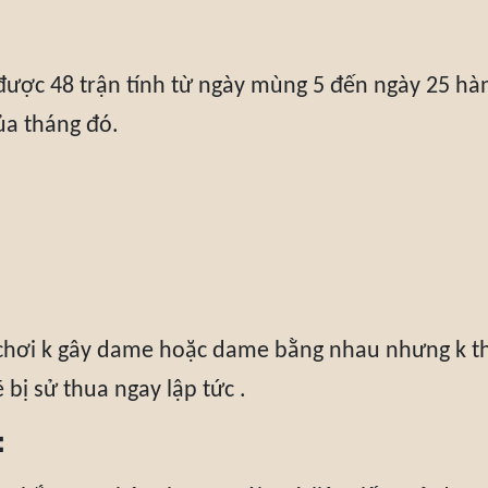
 được 48 trận tính từ ngày mùng 5 đến ngày 25 hà
ủa tháng đó.
chơi k gây dame hoặc dame bằng nhau nhưng k th
 bị sử thua ngay lập tức .
: