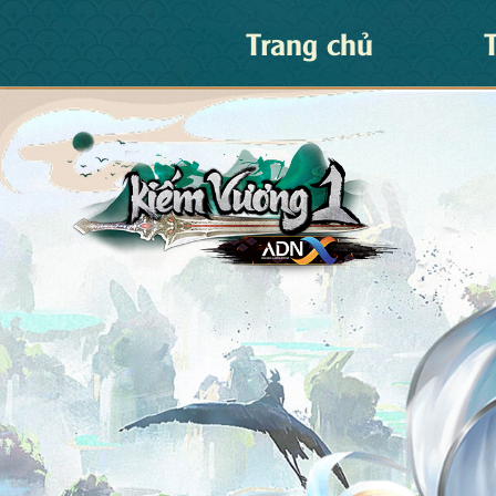
Trang chủ