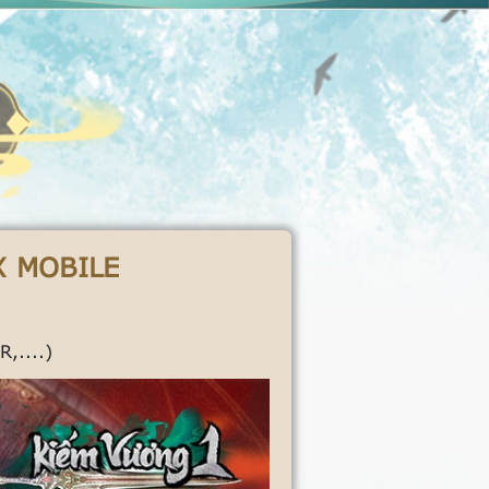
X MOBILE
,....)