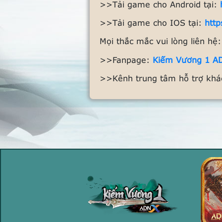
>>Tải game cho Android tại:
>>Tải game cho IOS tại:
http
Mọi thắc mắc vui lòng liên hệ:
>>Fanpage:
Kiếm Vương 1 A
>>Kênh trung tâm hỗ trợ kh