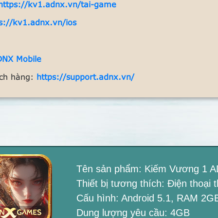
https://kv1.adnx.vn/tai-game
s://kv1.adnx.vn/ios
DNX Mobile
ách hàng:
https://support.adnx.vn/
Tên sản phẩm: Kiếm Vương 1 A
Thiết bị tương thích: Điện thoại
Cấu hình: Android 5.1, RAM 2GB 
Dung lượng yêu cầu: 4GB