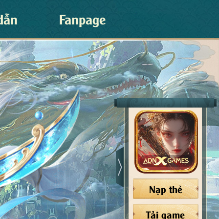
dẫn
Fanpage
Nạp thẻ
Tải game