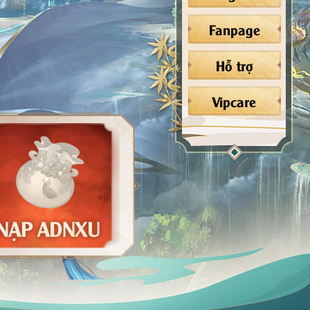
Fanpage
Hỗ trợ
Vipcare