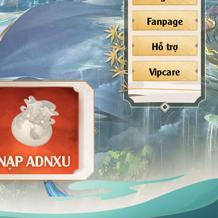
Fanpage
Hỗ trợ
Vipcare