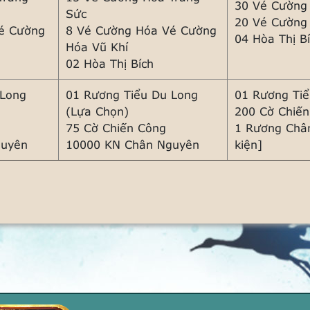
30 Vé Cường
Sức
20 Vé Cường
é Cường
8 Vé Cường Hóa Vé Cường
04 Hòa Thị B
Hóa Vũ Khí
02 Hòa Thị Bích
 Long
01 Rương Tiểu Du Long
01 Rương Tiể
(Lựa Chọn)
200 Cờ Chiế
75 Cờ Chiến Công
1 Rương Châ
guyên
10000 KN Chân Nguyên
kiện]