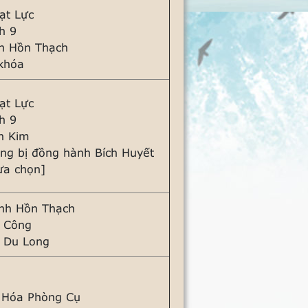
ạt Lực
h 9
h Hồn Thạch
khóa
ạt Lực
h 9
ch Kim
ng bị đồng hành Bích Huyết
ựa chọn]
nh Hồn Thạch
n Công
ư Du Long
 Hóa Phòng Cụ