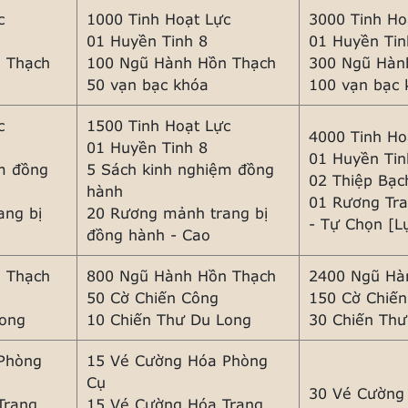
c
1000 Tinh Hoạt Lực
3000 Tinh Ho
01 Huyền Tinh 8
01 Huyền Tin
 Thạch
100 Ngũ Hành Hồn Thạch
300 Ngũ Hàn
50 vạn bạc khóa
100 vạn bạc 
c
1500 Tinh Hoạt Lực
4000 Tinh Ho
01 Huyền Tinh 8
01 Huyền Tin
m đồng
5 Sách kinh nghiệm đồng
02 Thiệp Bạ
hành
01 Rương Tra
ang bị
20 Rương mảnh trang bị
- Tự Chọn [L
đồng hành - Cao
 Thạch
800 Ngũ Hành Hồn Thạch
2400 Ngũ Hà
50 Cờ Chiến Công
150 Cờ Chiế
Long
10 Chiến Thư Du Long
30 Chiến Th
Phòng
15 Vé Cường Hóa Phòng
Cụ
30 Vé Cường
Trang
15 Vé Cường Hóa Trang