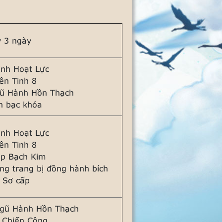
y 3 ngày
inh Hoạt Lực
ền Tinh 8
ũ Hành Hồn Thạch
n bạc khóa
inh Hoạt Lực
ền Tinh 8
ệp Bạch Kim
ng trang bị đồng hành bích
- Sơ cấp
gũ Hành Hồn Thạch
 Chiến Công