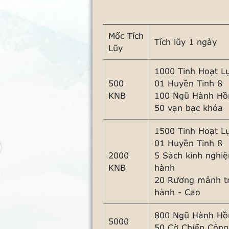
Mốc Tích
Tích lũy 1 ngày
Lũy
1000 Tinh Hoạt L
500
01 Huyền Tinh 8
KNB
100 Ngũ Hành Hồ
50 vạn bạc khóa
1500 Tinh Hoạt L
01 Huyền Tinh 8
2000
5 Sách kinh nghi
KNB
hành
20 Rương mảnh tr
hành - Cao
800 Ngũ Hành Hồ
5000
50 Cờ Chiến Côn