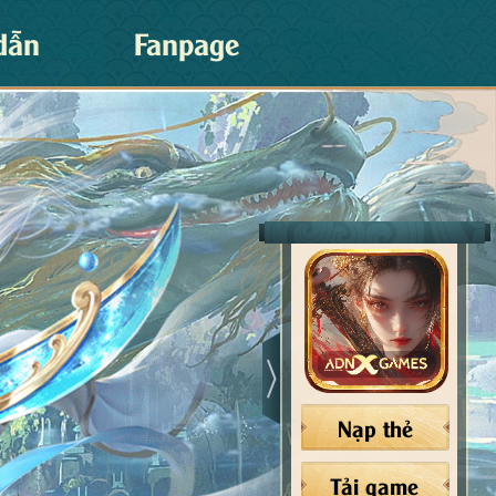
dẫn
Fanpage
Nạp thẻ
Tải game