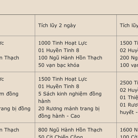
Tích lũy 2 ngày
Tích lũ
ực
1000 Tinh Hoạt Lực
1500 T
01 Huyền Tinh 8
02 Huy
n Thạch
100 Ngũ Hành Hồn Thạch
200 Ng
50 vạn bạc khóa
100 vạ
ực
1500 Tinh Hoạt Lực
2500 T
01 Huyền Tinh 8
02 Huy
ệm đồng
5 Sách kinh nghiệm đồng
01 Thi
hành
01 Rươ
ang bị đồng
20 Rương mảnh trang bị
huyết 
đồng hành - Cao
n Thạch
800 Ngũ Hành Hồn Thạch
1600 N
g
50 Cờ Chiến Công
100 Cờ